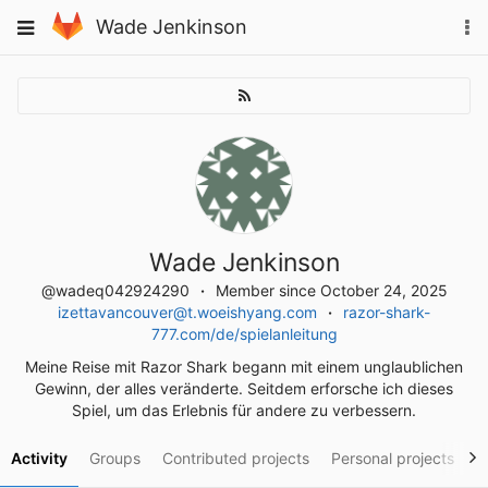
Skip
To
Toggle
Wade Jenkinson
to
na
navigation
content
Wade Jenkinson
@wadeq042924290
Member since October 24, 2025
izettavancouver@t.woeishyang.com
razor-shark-
777.com/de/spielanleitung
Meine Reise mit Razor Shark begann mit einem unglaublichen
Gewinn, der alles veränderte. Seitdem erforsche ich dieses
Spiel, um das Erlebnis für andere zu verbessern.
Activity
Groups
Contributed projects
Personal projects
S